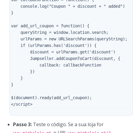
    console.log("Coupon " + discount + " added")

}

var add_url_coupon = function() {

    queryString = window.location.search;

    urlParams = new URLSearchParams(queryString);

    if (urlParams.has('discount')) {

        discount = urlParams.get('discount')

        Jumpseller.addCouponToCart(discount, {

            callback: callbackFunction

        })

    }

}

$(document).ready(add_url_coupon);

Passo 3:
Teste o código. Se a sua loja for
, o URL