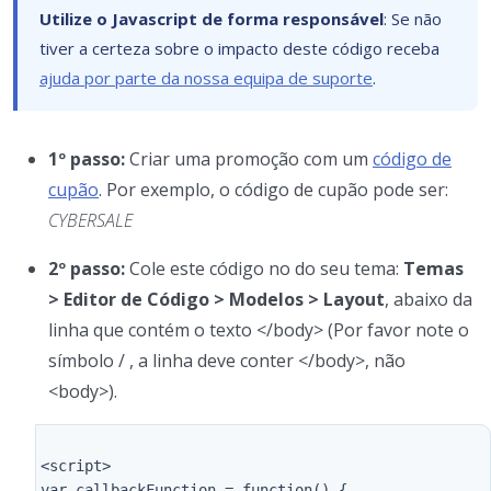
Utilize o Javascript de forma responsável
: Se não
tiver a certeza sobre o impacto deste código receba
ajuda por parte da nossa equipa de suporte
.
1º passo:
Criar uma promoção com um
código de
cupão
. Por exemplo, o código de cupão pode ser:
CYBERSALE
2º passo:
Cole este código no do seu tema:
Temas
> Editor de Código > Modelos > Layout
, abaixo da
linha que contém o texto </body> (Por favor note o
símbolo / , a linha deve conter </body>, não
<body>).
<script>

var callbackFunction = function() {
