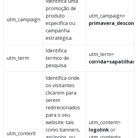
Identifica uma
promoção de
produto
utm_campaign=
utm_campaign
específica ou
primavera_descont
campanha
estratégica.
Identifica
utm_term=
utm_term
termos de
corrida+sapatilhas
pesquisa.
Identifica onde
os visitantes
clicarem para
serem
redirecionados
para o seu
website: tais
utm_content=
como banners,
logolink
or
utm_content
anúncios, ou
utm_content=