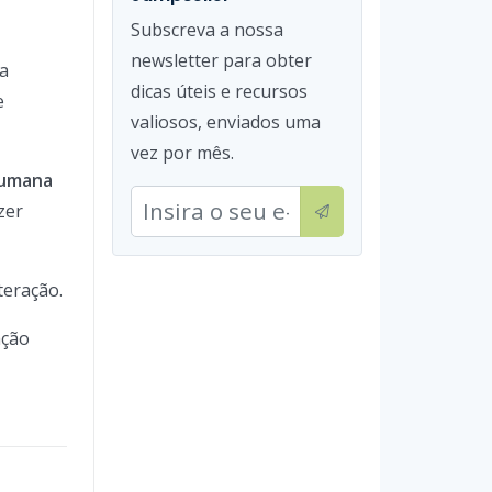
Subscreva a nossa
newsletter para obter
 a
dicas úteis e recursos
e
valiosos, enviados uma
vez por mês.
humana
zer
teração.
ação