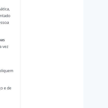
ática,
entado
essoa
uas
a vez
apliquem
go e de