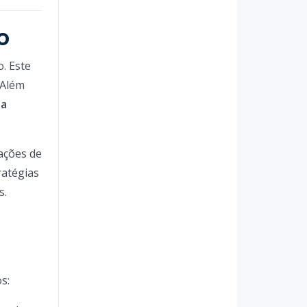
o
. Este
 Além
 a
ações de
ratégias
s.
s: