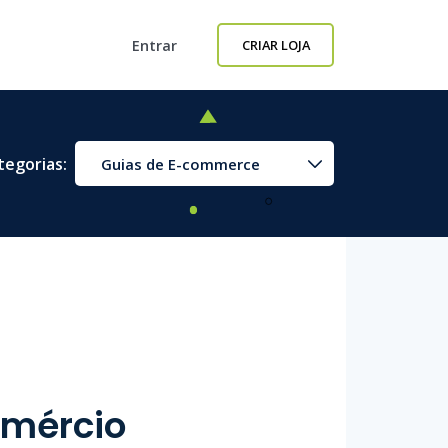
Entrar
CRIAR LOJA
tegorias:
Guias de E-commerce
omércio