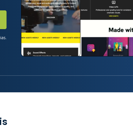
ias.
is