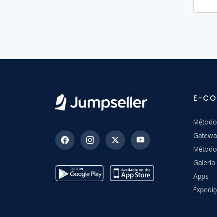
E-C
Método
Gatewa
Método
Galeri
Apps
Expedi