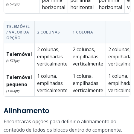
(≥ 576px)
horizontal
horizontal
horizontal
ve
TELEMÓVEL
/ VALOR DA
2 COLUNAS
1 COLUNA
OPÇÃO
2 colunas,
2 colunas,
2 colunas,
Telemóvel
empilhadas
empilhadas
empilhadas
(≤ 575px)
verticalmente
verticalmente
verticalme
1 coluna,
1 coluna,
1 coluna,
Telemóvel
empilhadas
empilhadas
empilhadas
pequeno
verticalmente
verticalmente
verticalme
(≤ 414px)
Alinhamento
Encontrarás opções para definir o alinhamento do
conteúdo de todos os blocos dentro do componente,