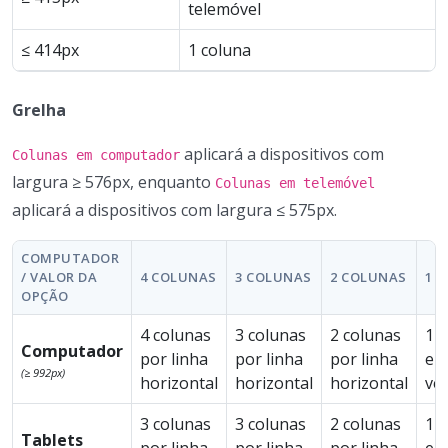
telemóvel
≤ 414px
1 coluna
Grelha
aplicará a dispositivos com
Colunas em computador
largura ≥ 576px, enquanto
Colunas em telemóvel
aplicará a dispositivos com largura ≤ 575px.
COMPUTADOR
/ VALOR DA
4 COLUNAS
3 COLUNAS
2 COLUNAS
1 
OPÇÃO
4 colunas
3 colunas
2 colunas
1 c
Computador
por linha
por linha
por linha
em
(≥ 992px)
horizontal
horizontal
horizontal
ve
3 colunas
3 colunas
2 colunas
1 c
Tablets
por linha
por linha
por linha
em