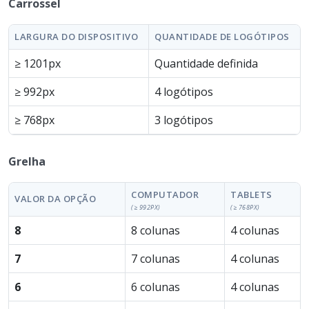
Carrossel
LARGURA DO DISPOSITIVO
QUANTIDADE DE LOGÓTIPOS
≥ 1201px
Quantidade definida
≥ 992px
4 logótipos
≥ 768px
3 logótipos
Grelha
COMPUTADOR
TABLETS
VALOR DA OPÇÃO
(≥ 992PX)
(≥ 768PX)
8
8 colunas
4 colunas
7
7 colunas
4 colunas
6
6 colunas
4 colunas