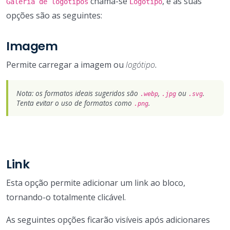
chama-se
, e as suas
Galeria de logótipos
Logótipo
opções são as seguintes:
Imagem
Permite carregar a imagem ou
logótipo
.
Nota: os formatos ideais sugeridos são
,
ou
.
.webp
.jpg
.svg
Tenta evitar o uso de formatos como
.
.png
Link
Esta opção permite adicionar um link ao bloco,
tornando-o totalmente clicável.
As seguintes opções ficarão visíveis após adicionares