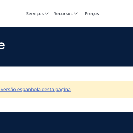
Serviços
Recursos
Preços
e
a versão espanhola desta página
.