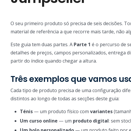
O seu primeiro produto só precisa de seis decisões. T
material de referência a que recorre mais tarde, não al
Este guia tem duas partes. A
Parte 1
é o percurso de s
detalhes de preços, campos personalizados, entrega di
partir do índice quando chegar a altura.
Três exemplos que vamos usa
Cada tipo de produto precisa de uma configuração dife
distintos ao longo de todas as secções deste guia:
Ténis
— um produto físico com
variantes
(tamanh
Um curso online
— um
produto digital
: sem sto
Um bolo personalizado
— um produto feito por