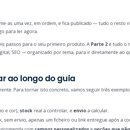
ome-as uma vez, em ordem, e fica publicado — tudo o resto n
go para ler agora.
eis passos para o seu primeiro produto. A
Parte 2
é tudo o 
gital, SEO — organizado por tema, para ir diretamente ao q
r ao longo do guia
rente. Para tornar isto concreto, vamos seguir três exempl
o e cor),
stock
real a controlar, e
envio
a calcular.
ck, sem envio, apenas um ficheiro ou link entregue após a c
 encomenda com
campos personalizados
e
opções que nã