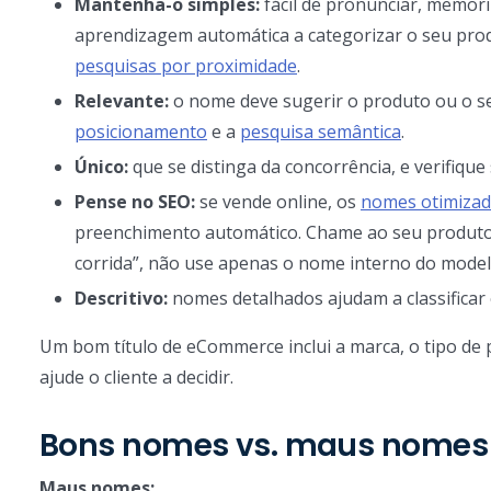
Mantenha-o simples:
fácil de pronunciar, memori
aprendizagem automática a categorizar o seu pr
pesquisas por proximidade
.
Relevante:
o nome deve sugerir o produto ou o seu
posicionamento
e a
pesquisa semântica
.
Único:
que se distinga da concorrência, e verifique 
Pense no SEO:
se vende online, os
nomes otimizad
preenchimento automático. Chame ao seu produto o
corrida”, não use apenas o nome interno do modelo
Descritivo:
nomes detalhados ajudam a classificar
Um bom título de eCommerce inclui a marca, o tipo de p
ajude o cliente a decidir.
Bons nomes vs. maus nomes
Maus nomes: