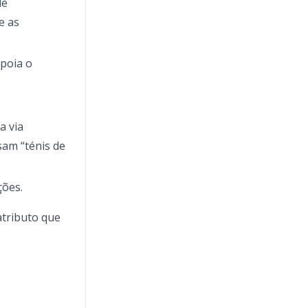
de
e as
apoia o
a via
sam “ténis de
ções.
atributo que