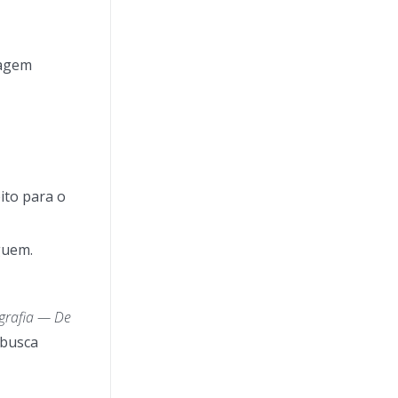
uagem
ito para o
guem.
grafia — De
 busca