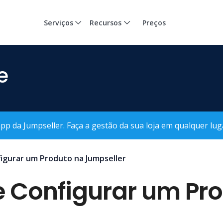
Serviços
Recursos
Preços
e
p da Jumpseller. Faça a gestão da sua loja em qualquer lug
igurar um Produto na Jumpseller
 Configurar um Pr