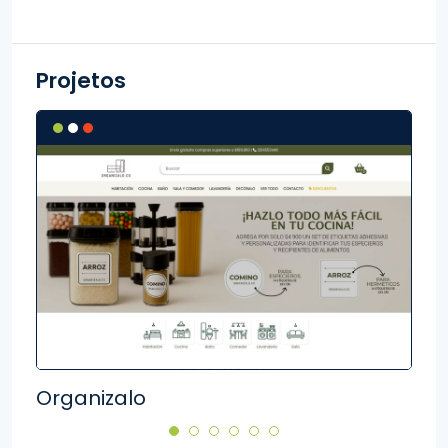
Projetos
Organizalo
Zoo