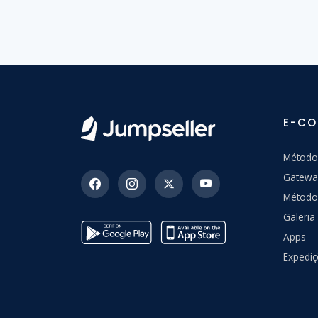
E-C
Método
Gatewa
Método
Galeri
Apps
Expedi