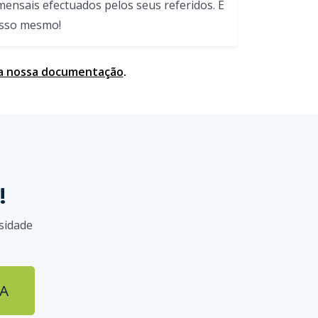
mensais efectuados pelos seus referidos. É
isso mesmo!
 a nossa documentação
.
!
sidade
JA